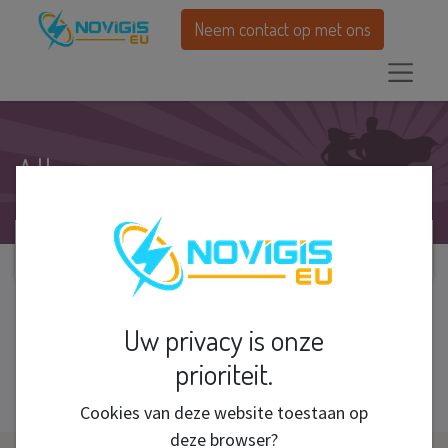
Neem contact op met ons
Alle cursussen
Uw privacy is onze
Nog geen cursus aangemaakt.
prioriteit.
Cookies van deze website toestaan op
deze browser?