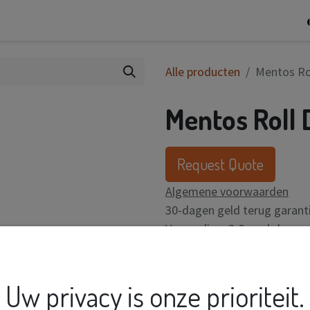
0
op
Contact
Alle producten
Mentos Rol
Mentos Roll 
Request Quote
Algemene voorwaarden
30-dagen geld terug garant
Verzending: 2-3 werkdagen
Uw privacy is onze prioriteit.