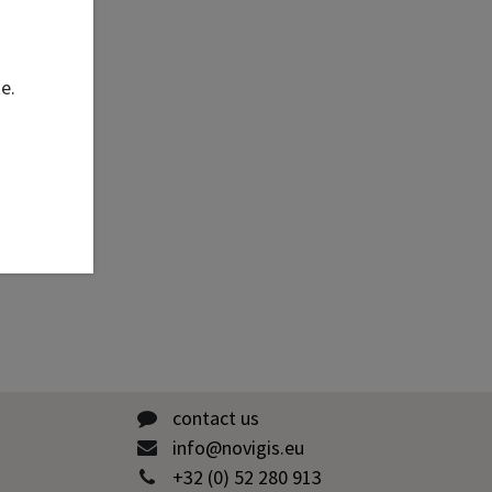
te.
contact us
info@novigis.eu
+32 (0) 52 280 913