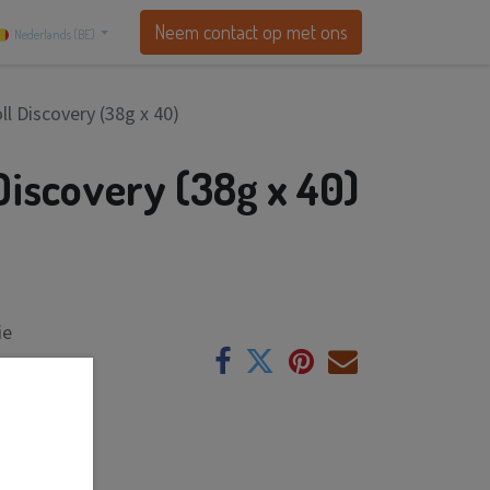
Neem contact op met ons
Nederlands (BE)
l Discovery (38g x 40)
Discovery (38g x 40)
ie