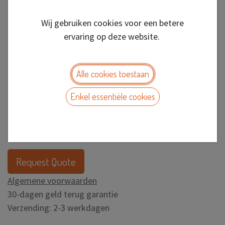
Wij gebruiken cookies voor een betere
ervaring op deze website.
Alle cookies toestaan
Enkel essentiële cookies
CP11RH WEED SKULLS
/48
Request Quote
Algemene voorwaarden
30-dagen geld terug garantie
Verzending: 2-3 werkdagen