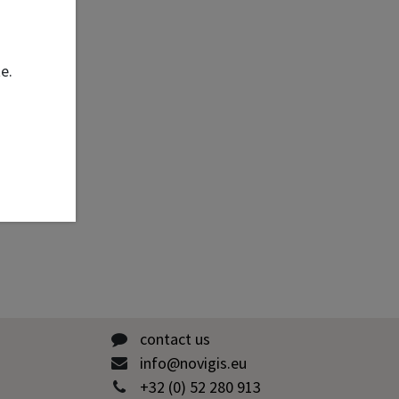
te.
contact us
info@novigis.eu
+32 (0) 52 280 913