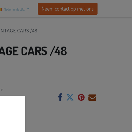
Neem contact op met ons
Nederlands (BE)
INTAGE CARS /48
AGE CARS /48
ie