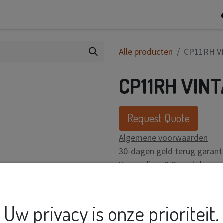
0
op
Contact
Alle producten
CP11RH V
CP11RH VINT
Request Quote
Algemene voorwaarden
30-dagen geld terug garant
Verzending: 2-3 werkdagen
Uw privacy is onze prioriteit.