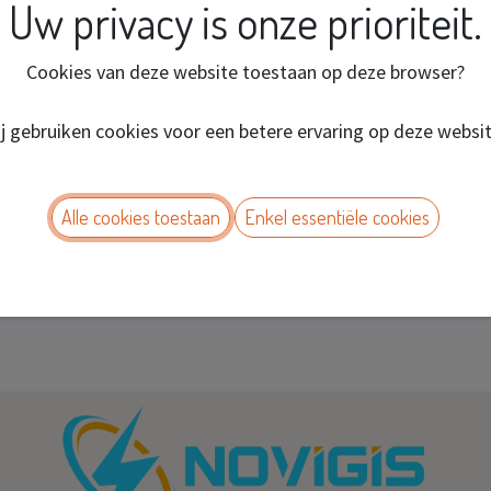
Uw privacy is onze prioriteit.
Cookies van deze website toestaan op deze browser?
Nog geen klassement :
j gebruiken cookies voor een betere ervaring op deze websi
Alle cookies toestaan
Enkel essentiële cookies