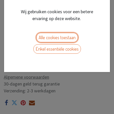
Wij gebruiken cookies voor een betere
ervaring op deze website.
Alle cookies toestaan
Enkel essentiële cookies
Cigarette Box Classic
Assorted DP/12
Algemene voorwaarden
30-dagen geld terug garantie
Verzending: 2-3 werkdagen